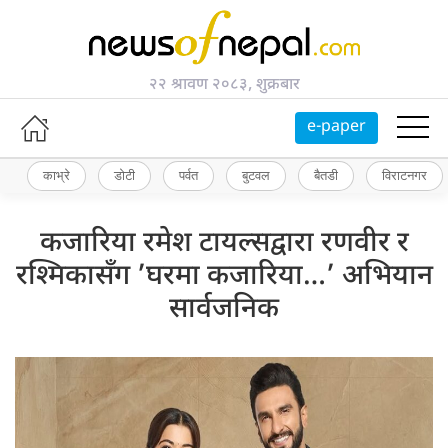
२२ श्रावण २०८३, शुक्रबार
e-paper
काभ्रे
डोटी
पर्वत
बुटवल
बैतडी
विराटनगर
कजारिया रमेश टायल्सद्वारा रणवीर र
रश्मिकासँग ’घरमा कजारिया…’ अभियान
सार्वजनिक