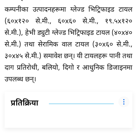
कम्पनीका उत्पादनहरूमा ग्लेज्ड भिट्रिफाइड टायल
(६०x१२० से.मी., ६०x६० से.मी., १९.५x१२०
से.मी.), हेभी ड्युटी ग्लेज्ड भिट्रिफाइड टायल (४०x४०
से.मी.) तथा सेरामिक वाल टायल (३०x६० से.मी.,
३०x४५ से.मी.) समावेश छन्। यी टायलहरू पानी तथा
दाग प्रतिरोधी, बलियो, दिगो र आधुनिक डिजाइनमा
उपलब्ध छन्।
प्रतिक्रिया