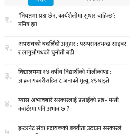
भर्खरै
छैन, कार्यशैलीमा सुधार चाहिन्छ’:
‘नियतमा प्रश्न
१.
मनिष झा
अनुहार : परम्परागतभन्दा साइबर
अपराधको बदलिँदो
२.
र लागुऔषधको चुनौती बढी
वर्षीय विद्यार्थीको गोलीकाण्ड :
विद्यालयमा १४
३.
आक्रमणकारीसहित ८ जनाको मृत्यु, १५ घाइते
सरकारलाई प्रसाईंको प्रश्न– मन्त्री
ग्यास अभावबारे
४.
क्वार्टरमा पनि अभाव छ ?
प्रदायकको बक्यौता उठाउन सरकारले
इन्टरनेट सेवा
५.