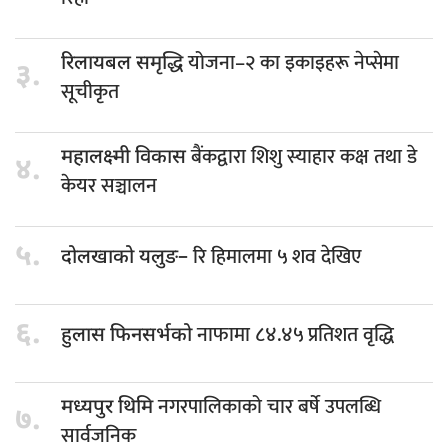
योजना–२ का इकाइहरू नेप्सेमा
रिलायबल समृद्धि
३.
सूचीकृत
बैंकद्वारा शिशु स्याहार कक्ष तथा डे
महालक्ष्मी विकास
४.
केयर सञ्चालन
५.
रि हिमालमा ५ शव देखिए
दोलखाको यलुङ–
६.
नाफामा ८४.४५ प्रतिशत वृद्धि
हुलास फिनसर्भको
नगरपालिकाको चार बर्षे उपलब्धि
मध्यपुर थिमि
७.
सार्वजनिक