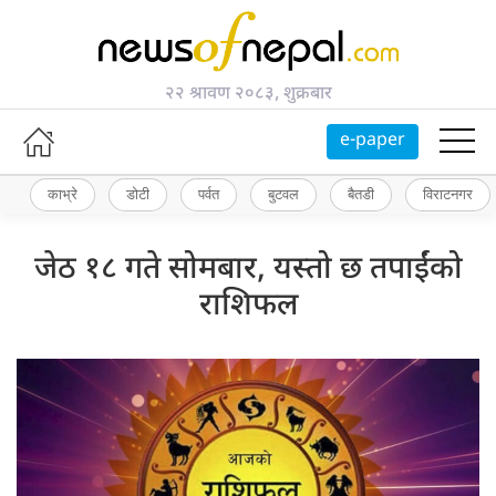
२२ श्रावण २०८३, शुक्रबार
e-paper
काभ्रे
डोटी
पर्वत
बुटवल
बैतडी
विराटनगर
जेठ १८ गते सोमबार, यस्तो छ तपाईंको
राशिफल