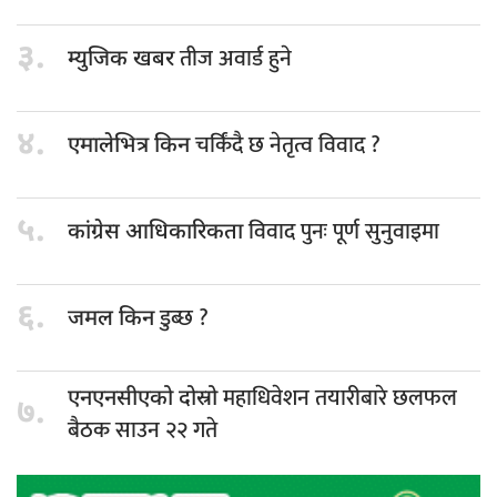
३.
तीज अवार्ड हुने
म्युजिक खबर
४.
चर्किंदै छ नेतृत्व विवाद ?
एमालेभित्र किन
५.
विवाद पुनः पूर्ण सुनुवाइमा
कांग्रेस आधिकारिकता
६.
डुब्छ ?
जमल किन
महाधिवेशन तयारीबारे छलफल
एनएनसीएको दोस्रो
७.
बैठक साउन २२ गते