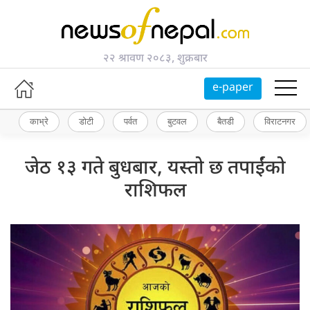
२२ श्रावण २०८३, शुक्रबार
e-paper
काभ्रे
डोटी
पर्वत
बुटवल
बैतडी
विराटनगर
जेठ १३ गते बुधबार, यस्तो छ तपाईंको
राशिफल