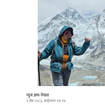
न्युज अफ नेपाल
३ जेष्ठ २०८३, आईतवार १४:२४