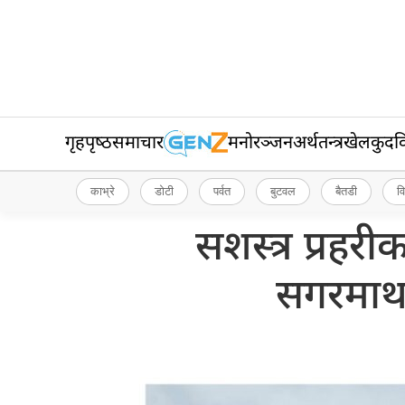
गृहपृष्‍ठ
समाचार
मनोरञ्जन
अर्थतन्त्र
खेलकुद
व
काभ्रे
डोटी
पर्वत
बुटवल
बैतडी
व
सशस्त्र प्रहरी
सगरमा