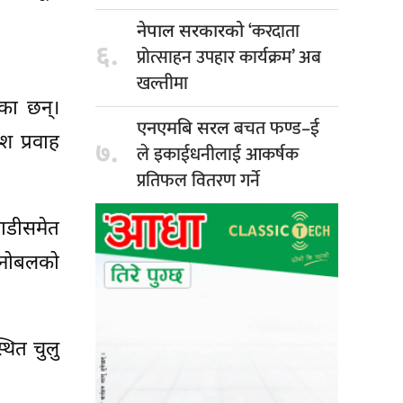
‘करदाता
नेपाल सरकारको
६.
प्रोत्साहन उपहार कार्यक्रम’ अब
खल्तीमा
का छन्।
बचत फण्ड–ई
एनएमबि सरल
श प्रवाह
७.
ले इकाईधनीलाई आकर्षक
प्रतिफल वितरण गर्ने
लाडीसमेत
 मनोबलको
थित चुलु