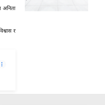
था अनिता
िश्वास र