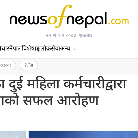
२२ श्रावण २०८३, शुक्रबार
िचार
नेपाल
विशेषाङ्क
लोकसेवा
अन्य
िराटनगर
हेटौँडा
का दुई महिला कर्मचारीद्वारा
थाको सफल आरोहण