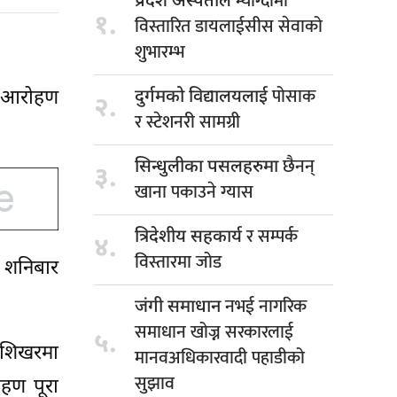
म्याग्दीमा
प्रदेश अस्पताल
१.
विस्तारित डायलाईसीस सेवाको
शुभारम्भ
पोसाक
वक आरोहण
दुर्गमको विद्यालयलाई
२.
र स्टेशनरी सामग्री
छैनन्
सिन्धुलीका पसलहरुमा
३.
खाना पकाउने ग्यास
र सम्पर्क
त्रिदेशीय सहकार्य
४.
विस्तारमा जोड
े शनिबार
नभई नागरिक
जंगी समाधान
समाधान खोज्न सरकारलाई
५.
 शिखरमा
मानवअधिकारवादी पहाडीको
सुझाव
ोहण पूरा