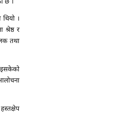
ो छ ।
ो थियो ।
्रेष्ठ र
चालक तथा
 आइसकेको
ै आलोचना
स्तक्षेप