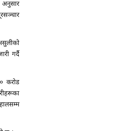
 अनुसार
ूरसञ्चार
 असुलीको
ी गर्दै
 ४० करोड
रीहरूका
 हालसम्म