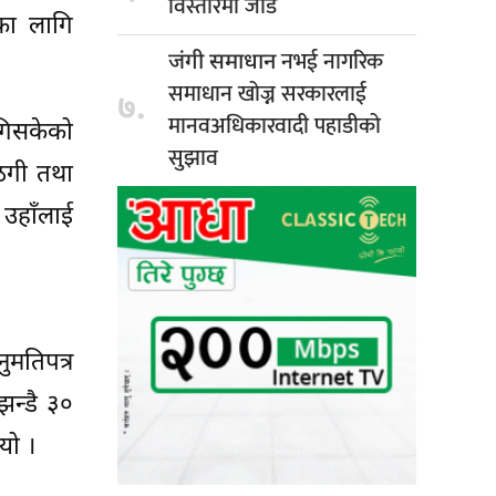
विस्तारमा जोड
नका लागि
नभई नागरिक
जंगी समाधान
समाधान खोज्न सरकारलाई
७.
मानवअधिकारवादी पहाडीको
ुगिसकेको
सुझाव
 ठगी तथा
उहाँलाई
ुमतिपत्र
झन्डै ३०
यो ।