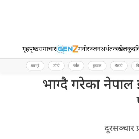
गृहपृष्‍ठ
समाचार
मनोरञ्जन
अर्थतन्त्र
खेलकुद
व
काभ्रे
डोटी
पर्वत
बुटवल
बैतडी
व
भाग्दै गरेका नेपाल 
दूरसञ्चार 