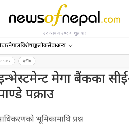
२२ श्रावण २०८३, शुक्रबार
िचार
नेपाल
विशेषाङ्क
लोकसेवा
अन्य
िराटनगर
हेटौँडा
इन्भेस्टमेन्ट मेगा बैंकका स
पाण्डे पक्राउ
प्राधिकरणको भूमिकामाथि प्रश्न