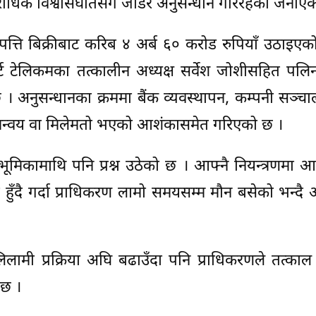
ाधिक विश्वासघातसँग जोडेर अनुसन्धान गरिरहेको जनाएक
त्ति बिक्रीबाट करिब ४ अर्ब ६० करोड रुपियाँ उठाइएक
टेलिकमका तत्कालीन अध्यक्ष सर्वेश जोशीसहित पलिना श
छ । अनुसन्धानका क्रममा बैंक व्यवस्थापन, कम्पनी सञ्
न्वय वा मिलेमतो भएको आशंकासमेत गरिएको छ ।
भूमिकामाथि पनि प्रश्न उठेको छ । आफ्नै नियन्त्रणमा
या हुँदै गर्दा प्राधिकरण लामो समयसम्म मौन बसेको भन्द
िलामी प्रक्रिया अघि बढाउँदा पनि प्राधिकरणले तत्काल ह
 छ ।