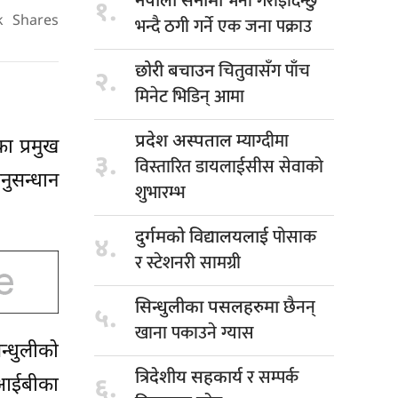
भर्ना गराइदिन्छु
नेपाली सेनामा
१.
भन्दै ठगी गर्ने एक जना पक्राउ
k
Shares
चितुवासँग पाँच
छोरी बचाउन
२.
मिनेट भिडिन् आमा
म्याग्दीमा
प्रदेश अस्पताल
का प्रमुख
३.
विस्तारित डायलाईसीस सेवाको
नुसन्धान
शुभारम्भ
पोसाक
दुर्गमको विद्यालयलाई
४.
र स्टेशनरी सामग्री
छैनन्
सिन्धुलीका पसलहरुमा
५.
खाना पकाउने ग्यास
न्धुलीको
र सम्पर्क
त्रिदेशीय सहकार्य
सीआईबीका
६.