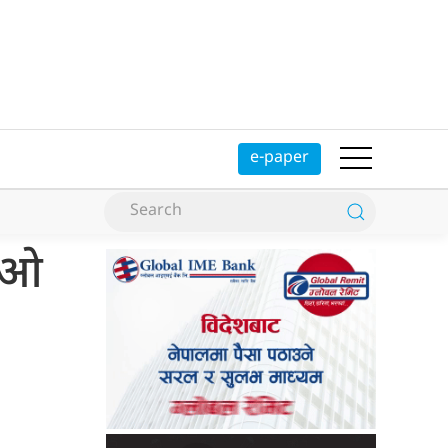
e-paper
ीईओ