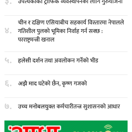
३.
व्यवस्थापनका लागि गुरुयोजना
उपत्यकाको ट्राफिक
दक्षिण एसियाबीच सहकार्य विस्तारमा नेपालले
चीन र
४.
गतिशील पुलको भूमिका निर्वाह गर्न सक्छ :
परराष्ट्रमन्त्री खनाल
५.
तथा अवलोकन गर्नेको भीड
हलेसी दर्शन
६.
घटेको छैन, कृष्ण गजको
अझै माद
७.
कर्मचारीतन्त्र सुशासनको आधार
उच्च मनोबलयुक्त