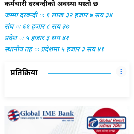
कर्मचारी दरबन्दीको अवस्था यस्तो छ
जम्मा दरबन्दी ः १ लाख ३२ हजार ७ सय ३४
संघ ः ६१ हजार ८ सय ३७
प्रदेश ः ५ हजार ३ सय ४१
स्थानीय तह ः प्रदेशमा ५ हजार ३ सय ४१
प्रतिक्रिया