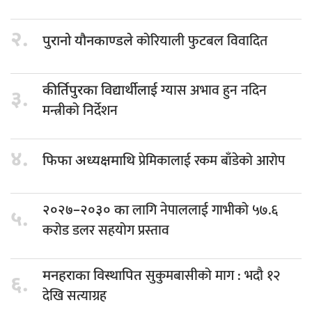
२.
कोरियाली फुटबल विवादित
पुरानो यौनकाण्डले
ग्यास अभाव हुन नदिन
कीर्तिपुरका विद्यार्थीलाई
३.
मन्त्रीको निर्देशन
४.
प्रेमिकालाई रकम बाँडेको आरोप
फिफा अध्यक्षमाथि
लागि नेपाललाई गाभीको ५७.६
२०२७–२०३० का
५.
करोड डलर सहयोग प्रस्ताव
सुकुमबासीको माग : भदौ १२
मनहराका विस्थापित
६.
देखि सत्याग्रह