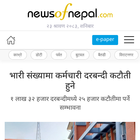
२३ श्रावण २०८३, शनिबार
e-paper
काभ्रे
डोटी
पर्वत
बुटवल
बैतडी
विराटनगर
भारी संख्यामा कर्मचारी दरबन्दी कटौती
हुने
१ लाख ३२ हजार दरबन्दीमध्ये २५ हजार कटौतीमा पर्ने
सम्भावना