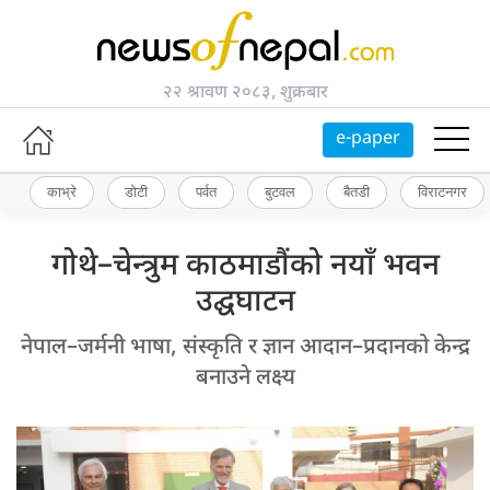
२२ श्रावण २०८३, शुक्रबार
e-paper
काभ्रे
डोटी
पर्वत
बुटवल
बैतडी
विराटनगर
गोथे–चेन्त्रुम काठमाडौंको नयाँ भवन
उद्घघाटन
नेपाल–जर्मनी भाषा, संस्कृति र ज्ञान आदान–प्रदानको केन्द्र
बनाउने लक्ष्य