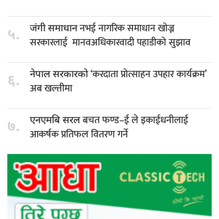
नभई नागरिक समाधान खोज्न
जंगी समाधान
५.
सरकारलाई मानवअधिकारवादी पहाडीको सुझाव
‘करदाता प्रोत्साहन उपहार कार्यक्रम’
नेपाल सरकारको
६.
अब खल्तीमा
बचत फण्ड–ई ले इकाईधनीलाई
एनएमबि सरल
७.
आकर्षक प्रतिफल वितरण गर्ने