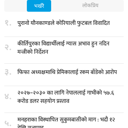
लोकप्रिय
भर्खरै
१.
कोरियाली फुटबल विवादित
पुरानो यौनकाण्डले
ग्यास अभाव हुन नदिन
कीर्तिपुरका विद्यार्थीलाई
२.
मन्त्रीको निर्देशन
३.
प्रेमिकालाई रकम बाँडेको आरोप
फिफा अध्यक्षमाथि
लागि नेपाललाई गाभीको ५७.६
२०२७–२०३० का
४.
करोड डलर सहयोग प्रस्ताव
सुकुमबासीको माग : भदौ १२
मनहराका विस्थापित
५.
देखि सत्याग्रह