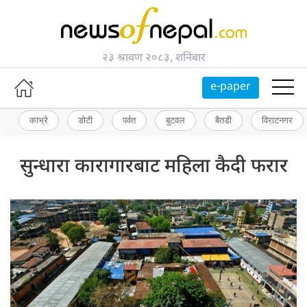
२३ श्रावण २०८३, शनिबार
e-paper
काभ्रे
डोटी
पर्वत
बुटवल
बैतडी
विराटनगर
सुन्धारा कारागारबाट महिला कैदी फरार