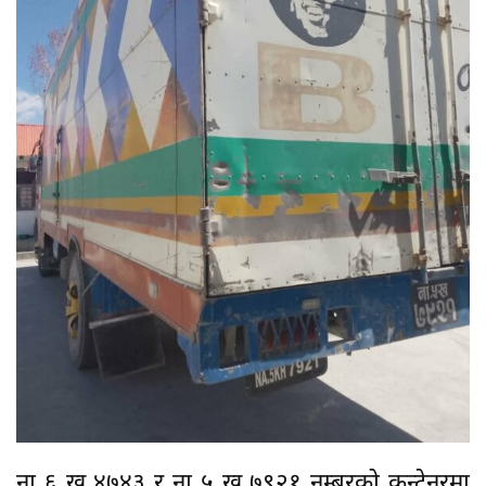
ना ६ ख ४७४३ र ना ५ ख ७९२१ नम्बरको कन्टेनरमा