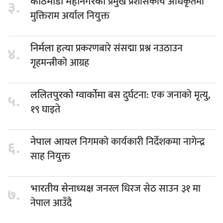
प्रमुख प्रशासकीय अधिकृतमा
काठमाडौं महानगरको
३.
मुक्तिराम अर्याल नियुक्त
प्रकरणबारे संसद्मा प्रश्न नउठाउन
निर्मला हत्या
४.
गृहमन्त्रीको आग्रह
बस दुर्घटना: एक जनाकाे मृत्यु,
ललितपुरको ग्वार्कोमा
५.
१९ घाइते
निगमको कार्यकारी निर्देशकमा नागेन्द्र
नेपाल आयल
६.
साह नियुक्त
जनरल धिरज सेठ साउन ३१ मा
भारतीय सेनाध्यक्ष
७.
नेपाल आउँदै