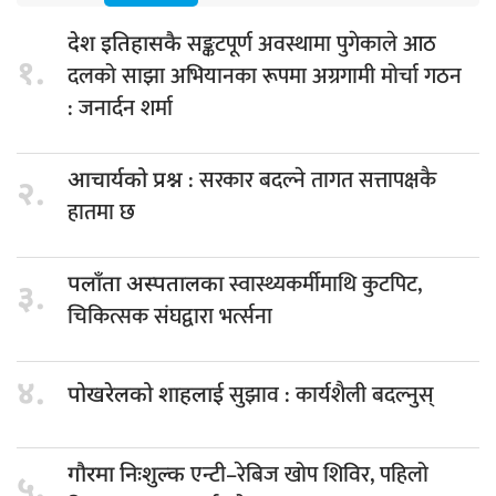
सङ्कटपूर्ण अवस्थामा पुगेकाले आठ
देश इतिहासकै
१.
दलको साझा अभियानका रूपमा अग्रगामी मोर्चा गठन
: जनार्दन शर्मा
: सरकार बदल्ने तागत सत्तापक्षकै
आचार्यको प्रश्न
२.
हातमा छ
स्वास्थ्यकर्मीमाथि कुटपिट,
पलाँता अस्पतालका
३.
चिकित्सक संघद्वारा भर्त्सना
४.
सुझाव : कार्यशैली बदल्नुस्
पोखरेलको शाहलाई
एन्टी–रेबिज खोप शिविर, पहिलो
गौरमा निःशुल्क
५.