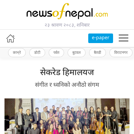
२३ श्रावण २०८३, शनिबार
e-paper
काभ्रे
डोटी
पर्वत
बुटवल
बैतडी
विराटनगर
सेकरेड हिमालयज
संगीत र ध्वनिको अनौठो संगम