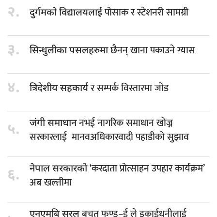
२.
पोसाक र स्टेशनरी सामग्री
दुर्गमको विद्यालयलाई
३.
छैनन् खाना पकाउने ग्यास
सिन्धुलीका पसलहरुमा
४.
र सम्पर्क विस्तारमा जोड
त्रिदेशीय सहकार्य
नभई नागरिक समाधान खोज्न
जंगी समाधान
५.
सरकारलाई मानवअधिकारवादी पहाडीको सुझाव
‘करदाता प्रोत्साहन उपहार कार्यक्रम’
नेपाल सरकारको
६.
अब खल्तीमा
बचत फण्ड–ई ले इकाईधनीलाई
एनएमबि सरल