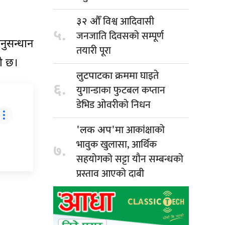
विश्व आदिवासी
३२ औँ
५.
जनजाति दिवसको सम्पूर्ण
ुसन्धान
तयारी पूरा
को छ।
घाइते
लुटपाटका क्रममा
६.
युगान्डाका फुटबल कप्तान
डेभिड ओवरीको निधन
आकांक्षाको
'लक अप'मा
भावुक खुलासा, आर्थिक
७.
सहयोगको सट्टा यौन सम्बन्धको
प्रस्ताव आएको दाबी