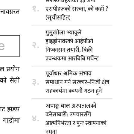
३३ जना
सशस्त्र प्रहरीका
१.
एसपीहरूको सरुवा, को कहाँ ?
वग्रस्त
(सूचीसहित)
गुमुखोला भ्याकुरे
हाइड्रोपावरको आईपीओ
२.
निष्कासन तयारी, बिक्री
प्रबन्धकमा आरबिबि मर्चेन्ट
ल प्रयोग
अभाव
पूर्वाधार श्रमिक
३.
ैको सेती
समाधान गर्न सरकार–निजी क्षेत्र
सहकार्यमा कम्पनी गठन हुने
अस्पतालको
अपाङ्ग बाल
दबाट झडप
करेसाबारी: उपचारसँगै
४.
 गाडीमा
आत्मनिर्भरता र पुनः स्थापनाको
नमुना