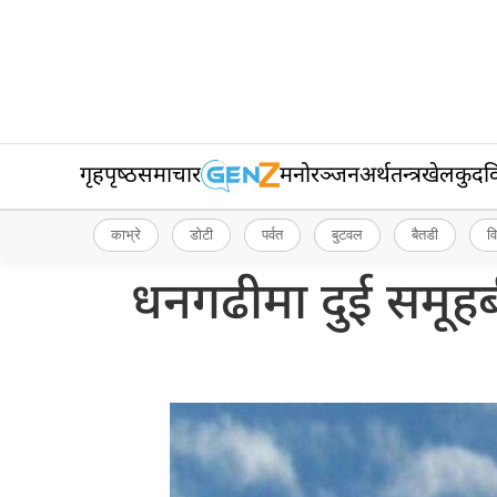
गृहपृष्‍ठ
समाचार
मनोरञ्जन
अर्थतन्त्र
खेलकुद
व
काभ्रे
डोटी
पर्वत
बुटवल
बैतडी
व
धनगढीमा दुई समूह