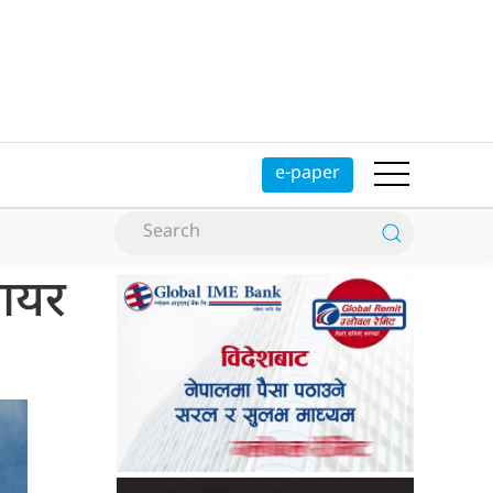
e-paper
फायर