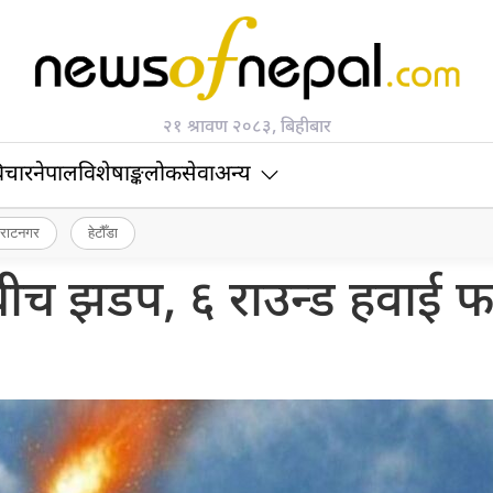
२१ श्रावण २०८३, बिहीबार
िचार
नेपाल
विशेषाङ्क
लोकसेवा
अन्य
िराटनगर
हेटौँडा
बीच झडप, ६ राउन्ड हवाई 