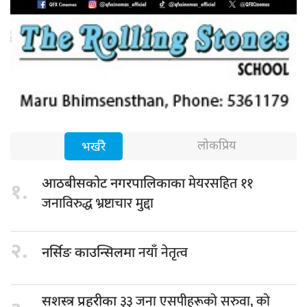
लोकप्रिय
भर्खरै
मेयरसहित ११
आठबीसकोट नगरपालिकाका
१.
जनाविरुद्ध भ्रष्टाचार मुद्दा
२.
नयाँ नेतृत्व
नर्सिङ काउन्सिलमा
३३ जना एसपीहरूको सरुवा, को
सशस्त्र प्रहरीका