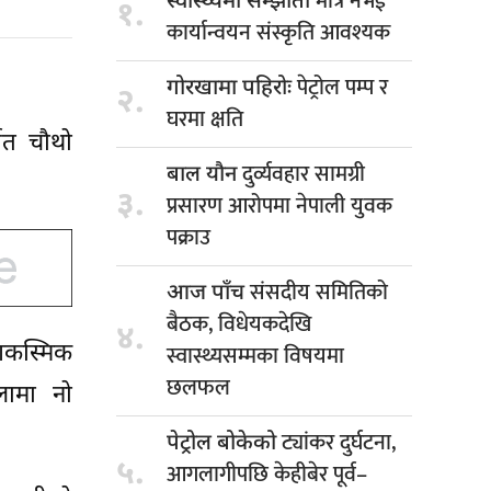
मात्र नभई
स्वास्थ्यमा सम्झौता
१.
कार्यान्वयन संस्कृति आवश्यक
पेट्रोल पम्प र
गोरखामा पहिरोः
२.
घरमा क्षति
्गत चौथो
दुर्व्यवहार सामग्री
बाल यौन
३.
प्रसारण आरोपमा नेपाली युवक
पक्राउ
संसदीय समितिको
आज पाँच
बैठक, विधेयकदेखि
४.
स्वास्थ्यसम्मका विषयमा
आकस्मिक
छलफल
लामा नो
ट्यांकर दुर्घटना,
पेट्रोल बोकेको
५.
आगलागीपछि केहीबेर पूर्व–