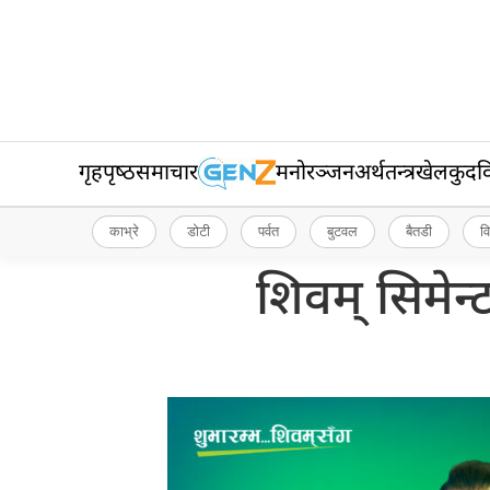
गृहपृष्‍ठ
समाचार
मनोरञ्जन
अर्थतन्त्र
खेलकुद
व
काभ्रे
डोटी
पर्वत
बुटवल
बैतडी
व
शिवम् सिमेन्ट