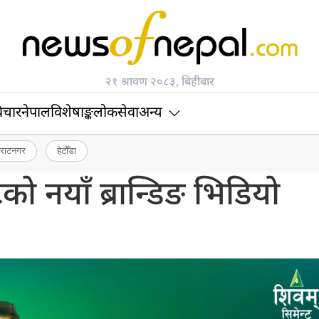
२१ श्रावण २०८३, बिहीबार
िचार
नेपाल
विशेषाङ्क
लोकसेवा
अन्य
िराटनगर
हेटौँडा
को नयाँ ब्रान्डिङ भिडियो