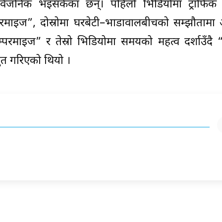
वजनिक भइसकेका छन्। पहिलो भिडियोमा ट्राफिक प
परमाइज”, दोस्रोमा घरबेटी–भाडावालबीचको सम्झौतामा
परमाइज” र तेस्रो भिडियोमा समयको महत्व दर्शाउँदै
तुत गरिएको थियो ।