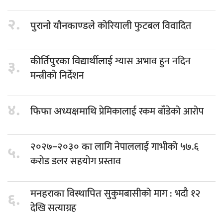
२.
कोरियाली फुटबल विवादित
पुरानो यौनकाण्डले
ग्यास अभाव हुन नदिन
कीर्तिपुरका विद्यार्थीलाई
३.
मन्त्रीको निर्देशन
४.
प्रेमिकालाई रकम बाँडेको आरोप
फिफा अध्यक्षमाथि
लागि नेपाललाई गाभीको ५७.६
२०२७–२०३० का
५.
करोड डलर सहयोग प्रस्ताव
सुकुमबासीको माग : भदौ १२
मनहराका विस्थापित
६.
देखि सत्याग्रह