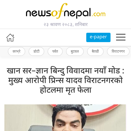
२३ श्रावण २०८३, शनिबार
e-paper
काभ्रे
डोटी
पर्वत
बुटवल
बैतडी
विराटनगर
खान सर–ज्ञान बिन्दु विवादमा नयाँ मोड :
मुख्य आरोपी प्रिन्स यादव विराटनगरको
होटलमा मृत फेला