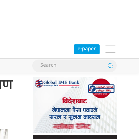
e-paper
माण