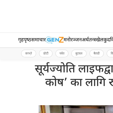
गृहपृष्‍ठ
समाचार
मनोरञ्जन
अर्थतन्त्र
खेलकुद
व
काभ्रे
डोटी
पर्वत
बुटवल
बैतडी
व
सूर्यज्योति लाइफद्व
कोष’ का लागि 