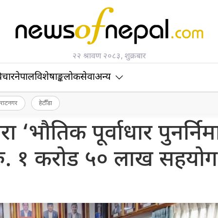
२२ श्रावण २०८३, शुक्रबार
िचार
नेपाल
विशेषाङ्क
लोकसेवा
अन्य
िराटनगर
हेटौँडा
ारा ‘भौतिक पूर्वाधार पुनर्नि
रु. १ करोड ५० लाख सहयोग