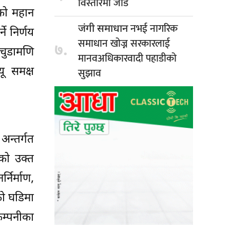
विस्तारमा जोड
णको महान
नभई नागरिक
जंगी समाधान
े निर्णय
समाधान खोज्न सरकारलाई
७.
चुडामणि
मानवअधिकारवादी पहाडीको
यू समक्ष
सुझाव
अन्तर्गत
को उक्त
निर्माण,
को घडिमा
कम्पनीका