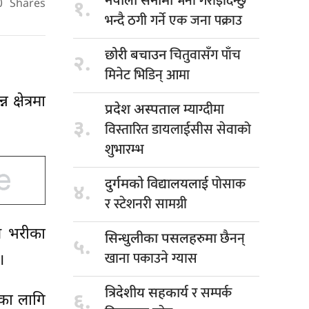
भर्ना गराइदिन्छु
नेपाली सेनामा
१.
0
Shares
भन्दै ठगी गर्ने एक जना पक्राउ
चितुवासँग पाँच
छोरी बचाउन
२.
मिनेट भिडिन् आमा
क्षेत्रमा
म्याग्दीमा
प्रदेश अस्पताल
३.
विस्तारित डायलाईसीस सेवाको
शुभारम्भ
पोसाक
दुर्गमको विद्यालयलाई
४.
र स्टेशनरी सामग्री
ै भरीका
छैनन्
सिन्धुलीका पसलहरुमा
५.
खाना पकाउने ग्यास
।
र सम्पर्क
त्रिदेशीय सहकार्य
६.
यका लागि