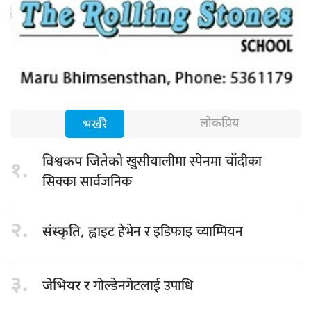
लोकप्रिय
भर्खरै
खुसीयालीमा स्पेनमा चाँदीका
विश्वकप जितेको
१.
सिक्का सार्वजनिक
२.
हेभेन र इडिफाइ च्याम्पियन
संस्कृति, ह्वाइट
३.
गोल्डेनगेटलाई उपाधि
जेभियर र