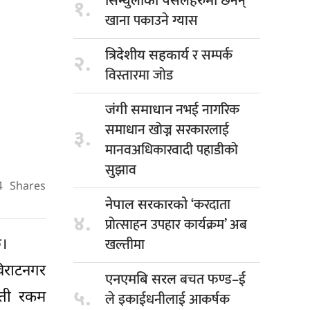
छैनन्
सिन्धुलीका पसलहरुमा
१.
खाना पकाउने ग्यास
र सम्पर्क
त्रिदेशीय सहकार्य
२.
विस्तारमा जोड
नभई नागरिक
जंगी समाधान
समाधान खोज्न सरकारलाई
३.
मानवअधिकारवादी पहाडीको
सुझाव
4
Shares
‘करदाता
नेपाल सरकारको
४.
प्रोत्साहन उपहार कार्यक्रम’ अब
खल्तीमा
छ।
विराटनगर
बचत फण्ड–ई
एनएमबि सरल
५.
ौती रकम
ले इकाईधनीलाई आकर्षक