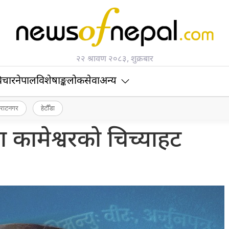
२२ श्रावण २०८३, शुक्रबार
िचार
नेपाल
विशेषाङ्क
लोकसेवा
अन्य
िराटनगर
हेटौँडा
ा कामेश्वरको चिच्याहट