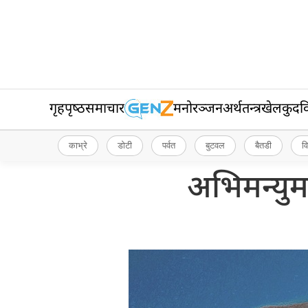
गृहपृष्‍ठ
समाचार
मनोरञ्जन
अर्थतन्त्र
खेलकुद
व
काभ्रे
डोटी
पर्वत
बुटवल
बैतडी
व
अभिमन्युम