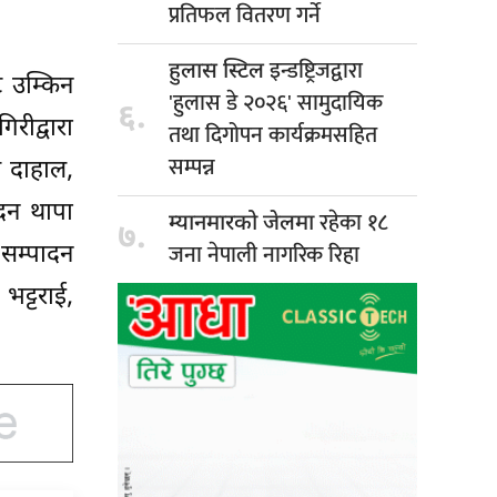
प्रतिफल वितरण गर्ने
इन्डष्ट्रिजद्वारा
हुलास स्टिल
ट उम्किन
'हुलास डे २०२६' सामुदायिक
६.
रीद्वारा
तथा दिगोपन कार्यक्रमसहित
सम्पन्न
ाश दाहाल,
दन थापा
रहेका १८
म्यानमारको जेलमा
७.
जना नेपाली नागरिक रिहा
सम्पादन
भट्टराई,