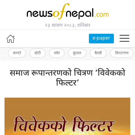
२३ श्रावण २०८३, शनिबार
e-paper
काभ्रे
डोटी
पर्वत
बुटवल
बैतडी
विराटनगर
समाज रूपान्तरणको चित्रण ‘विवेकको
फिल्टर’