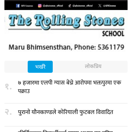
लोकप्रिय
भर्खरै
एलपी ग्यास बेच्ने आरोपमा भक्तपुरमा एक
७ हजारमा
१.
पक्राउ
२.
कोरियाली फुटबल विवादित
पुरानो यौनकाण्डले