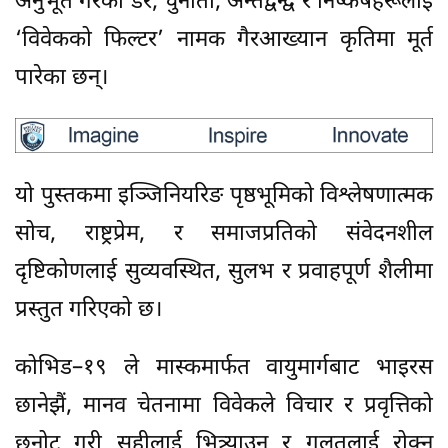
अनुभूत गरेका डर, चुनौती, अन्तर्द्वन्द्व र निष्कर्षहरूलाई
‘विवेकको फिल्टर’ नामक गैरआख्यान कृतिमा मूर्त
पारेका छन्।
यो पुस्तकमा इञ्जिनियरिङ पृष्ठभूमिको विश्लेषणात्मक
सोच, राष्ट्रप्रेम, र समाजप्रतिको संवेदनशील
दृष्टिकोणलाई सुव्यवस्थित, सुलभ र प्रवाहपूर्ण शैलीमा
प्रस्तुत गरिएको छ।
कोभिड–१९ ले मास्कमार्फत वायुमार्गबाट भाइरस
छानेझैं, मानव चेतनामा विवेकले विचार र प्रवृत्तिको
छनोट गरी सहीलाई भित्र्याउन र गलतलाई रोक्न