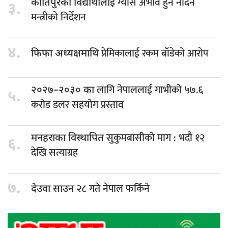
ग्यास अभाव हुन नदिन
कीर्तिपुरका विद्यार्थीलाई
३.
मन्त्रीको निर्देशन
४.
प्रेमिकालाई रकम बाँडेको आरोप
फिफा अध्यक्षमाथि
लागि नेपाललाई गाभीको ५७.६
२०२७–२०३० का
५.
करोड डलर सहयोग प्रस्ताव
सुकुमबासीको माग : भदौ १२
मनहराका विस्थापित
६.
देखि सत्याग्रह
७.
२८ गते नेपाल फर्किने
देउवा साउन