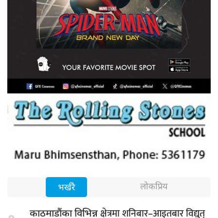
लोकप्रिय
भर्खरै
क्षेत्रमा शनिबार–आइतबार विद्युत्
काठमाडौंका विभिन्न