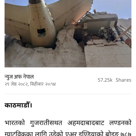
न्युज अफ नेपाल
57.25k
Shares
२९ जेष्ठ २०८२, बिहीबार २०:५४
काठमाडौँ।
भारतको गुजरातीसथत अहमदाबादबाट लण्डनको
ग्याटविकका लागि उडेको एअर इण्डियाको बोइङ ७८७