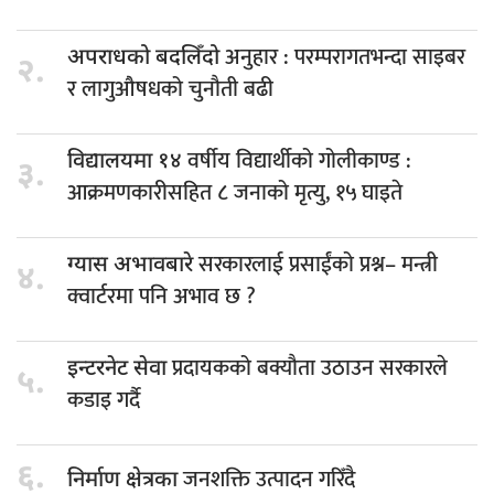
अनुहार : परम्परागतभन्दा साइबर
अपराधको बदलिँदो
२.
र लागुऔषधको चुनौती बढी
वर्षीय विद्यार्थीको गोलीकाण्ड :
विद्यालयमा १४
३.
आक्रमणकारीसहित ८ जनाको मृत्यु, १५ घाइते
सरकारलाई प्रसाईंको प्रश्न– मन्त्री
ग्यास अभावबारे
४.
क्वार्टरमा पनि अभाव छ ?
प्रदायकको बक्यौता उठाउन सरकारले
इन्टरनेट सेवा
५.
कडाइ गर्दै
६.
जनशक्ति उत्पादन गरिँदै
निर्माण क्षेत्रका