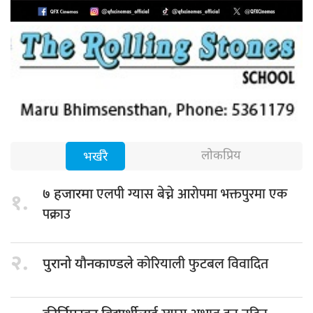
लोकप्रिय
भर्खरै
एलपी ग्यास बेच्ने आरोपमा भक्तपुरमा एक
७ हजारमा
१.
पक्राउ
२.
कोरियाली फुटबल विवादित
पुरानो यौनकाण्डले