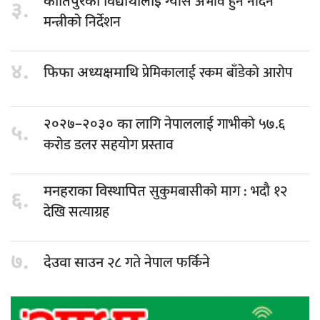
ग्यास अभाव हुन नदिन
कीर्तिपुरका विद्यार्थीलाई
३.
मन्त्रीको निर्देशन
४.
प्रेमिकालाई रकम बाँडेको आरोप
फिफा अध्यक्षमाथि
लागि नेपाललाई गाभीको ५७.६
२०२७–२०३० का
५.
करोड डलर सहयोग प्रस्ताव
सुकुमबासीको माग : भदौ १२
मनहराका विस्थापित
६.
देखि सत्याग्रह
७.
२८ गते नेपाल फर्किने
देउवा साउन