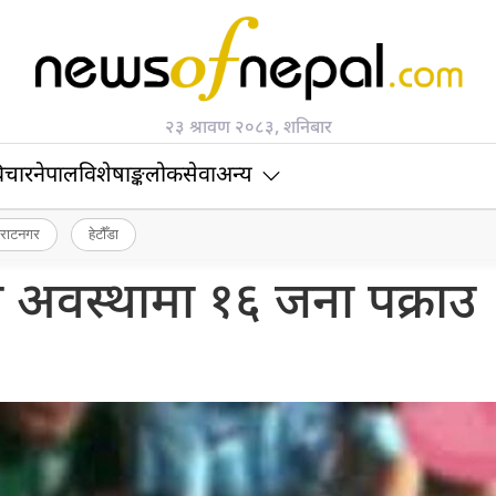
२३ श्रावण २०८३, शनिबार
िचार
नेपाल
विशेषाङ्क
लोकसेवा
अन्य
िराटनगर
हेटौँडा
ो अवस्थामा १६ जना पक्राउ