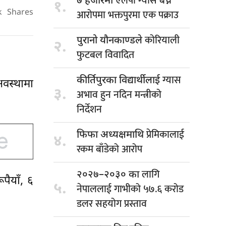
एलपी ग्यास बेच्ने
७ हजारमा
१.
आरोपमा भक्तपुरमा एक पक्राउ
k
Shares
कोरियाली
पुरानो यौनकाण्डले
२.
फुटबल विवादित
ग्यास
कीर्तिपुरका विद्यार्थीलाई
अवस्थामा
३.
अभाव हुन नदिन मन्त्रीको
निर्देशन
प्रेमिकालाई
फिफा अध्यक्षमाथि
४.
रकम बाँडेको आरोप
लागि
२०२७–२०३० का
पैयाँ, ६
५.
नेपाललाई गाभीको ५७.६ करोड
डलर सहयोग प्रस्ताव