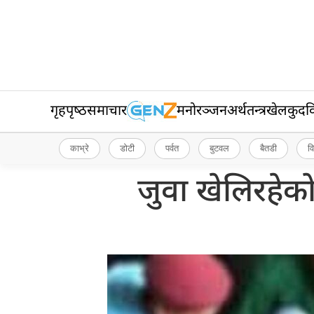
गृहपृष्‍ठ
समाचार
मनोरञ्जन
अर्थतन्त्र
खेलकुद
व
काभ्रे
डोटी
पर्वत
बुटवल
बैतडी
व
जुवा खेलिरहेक