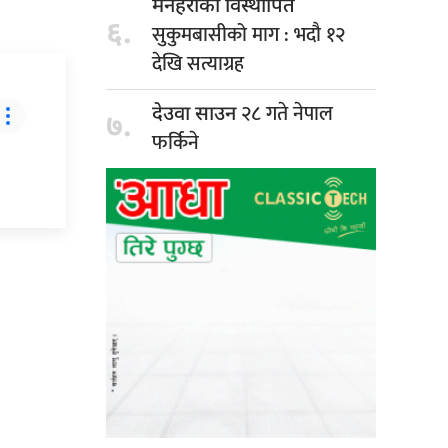
मनहराका विस्थापित
६.
सुकुमबासीको माग : भदौ १२
देखि सत्याग्रह
२८ गते नेपाल
देउवा साउन
७.
फर्किने