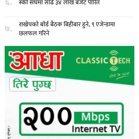
६.
साढे ३४ लाख बजेट पारित
स्की संघमा
बैठक बिहीबार हुने, ९ एजेन्डामा
राखेपको बोर्ड
७.
छलफल गरिने