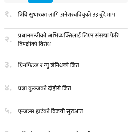
१.
लागि अनेरास्ववियुको ३३ बुँदे माग
त्रिवि सुधारका
लिएर संसद्मा फेरि
प्रधानमन्त्रीको अभिव्यक्तिलाई
२.
विपक्षीको विरोध
३.
न्यु जेनिथको जित
ग्रिनफिल्ड र
४.
दोहोरो जित
प्रज्ञा कुञ्जको
५.
विजयी सुरुआत
एन्जल्स हार्टको