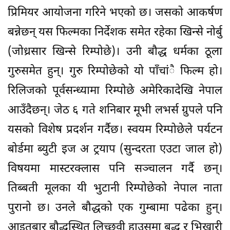
प्रिमियर आयोजना गरिने भएको छ। जसको आकर्षण
बन्नेछन् यस फिल्मका निर्देशक समेत रहेका खिन्से नोर्बु
(जोध्रसार खिन्से रिम्पोछे)। उनी बौद्ध धर्मका ठूला
गुरुसमेत हुन्। गुरु रिम्पोछेको यो पाँचांै फिल्म हो।
रिलिजको पूर्वसन्ध्यामा रिम्पोछे अमेरिकादेखि नेपाल
आउँदैछन्। जेठ ६ गते शनिबार मूभी लभर्स ग्रुपले पनि
यसको विशेष प्रदर्शन गर्दैछ। स्वयम रिम्पोछेले पर्यटन
बोर्डमा ब्युटी इज अ ट्रयाप (सुन्दरता एउटा जाल हो)
विषयमा मास्टरक्लास पनि सञ्चालन गर्दै छन्।
तिब्बती मूलका यी भुटानी रिम्पोछेको नेपाल नाता
पुरानो छ। उनले बौद्धको एक गुम्बामा पढेका हुन्।
आइतबार बौद्धस्थित लिच्छवी हाउसमा बुद्ध र भिखारी