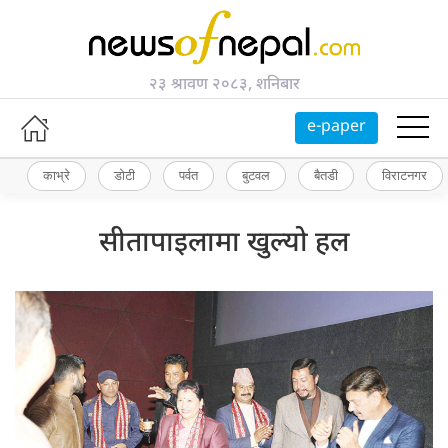
२३ श्रावण २०८३, शनिबार
e-paper
काभ्रे
डोटी
पर्वत
बुटवल
बैतडी
विराटनगर
सीतापाइलामा खुल्यो हल