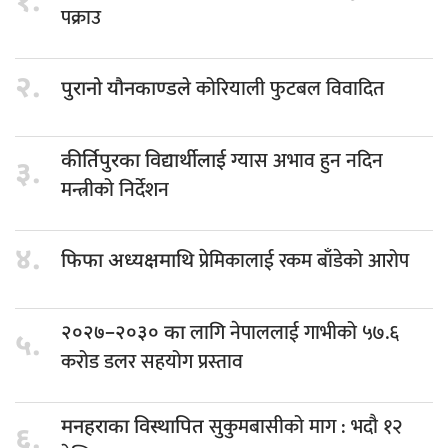
१.
पक्राउ
२.
कोरियाली फुटबल विवादित
पुरानो यौनकाण्डले
ग्यास अभाव हुन नदिन
कीर्तिपुरका विद्यार्थीलाई
३.
मन्त्रीको निर्देशन
४.
प्रेमिकालाई रकम बाँडेको आरोप
फिफा अध्यक्षमाथि
लागि नेपाललाई गाभीको ५७.६
२०२७–२०३० का
५.
करोड डलर सहयोग प्रस्ताव
सुकुमबासीको माग : भदौ १२
मनहराका विस्थापित
६.