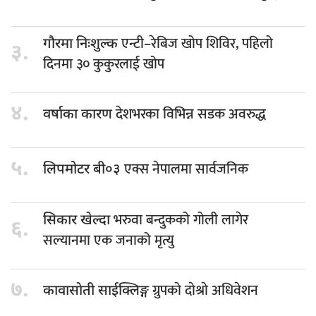
एन्टी–रेबिज खोप शिविर, पहिलो
गौरमा निःशुल्क
३.
दिनमा ३० कुकुरलाई खोप
४.
देशभरका विभिन्न सडक अवरुद्ध
वर्षाका कारण
५.
एक्स नेपालमा सार्वजनिक
लिपमोटर बी०३
भरुवा बन्दुकको गोली लागेर
सिकार खेल्दा
६.
सल्यानमा एक जनाको मृत्यु
७.
ग्रुपकाे दाेश्राे अधिवेशन
कावासाेती साईक्लिङ्ग