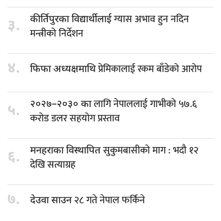
ग्यास अभाव हुन नदिन
कीर्तिपुरका विद्यार्थीलाई
३.
मन्त्रीको निर्देशन
४.
प्रेमिकालाई रकम बाँडेको आरोप
फिफा अध्यक्षमाथि
लागि नेपाललाई गाभीको ५७.६
२०२७–२०३० का
५.
करोड डलर सहयोग प्रस्ताव
सुकुमबासीको माग : भदौ १२
मनहराका विस्थापित
६.
देखि सत्याग्रह
७.
२८ गते नेपाल फर्किने
देउवा साउन