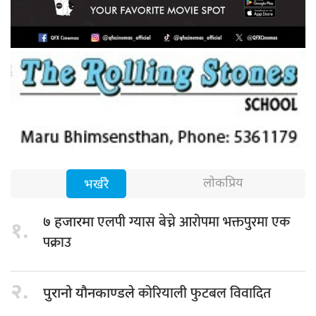
लोकप्रिय
भर्खरै
एलपी ग्यास बेच्ने आरोपमा भक्तपुरमा एक
७ हजारमा
१.
पक्राउ
२.
कोरियाली फुटबल विवादित
पुरानो यौनकाण्डले