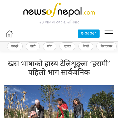
२३ श्रावण २०८३, शनिबार
e-paper
काभ्रे
डोटी
पर्वत
बुटवल
बैतडी
विराटनगर
खस भाषाको हास्य टेलिशृङ्खला ‘हरामी’
पहिलो भाग सार्वजनिक