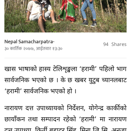
Nepal Samacharpatra-
94
Shares
३० कार्तिक २०७७, आईतवार १३:३०
खास भाषाको हास्य टेलिशृङ्खला ‘हरामी’ पहिलो भाग
सार्वजनिक भएको छ । के छ खबर युटुब च्यानलबाट
‘हरामी’ सार्वजनिक भएको हो ।
नारायण दत्त उपाध्यायको निर्देशन, योगेन्द्र कार्कीको
छायाँकन तथा सम्पादन रहेको ‘हरामी’ मा नारायण
दत्त उपाध्या, किर्ती बहादुर सिंह, मिना जि सि, अनुजा