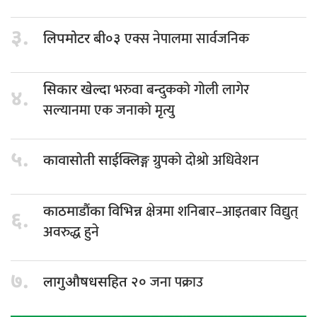
३.
एक्स नेपालमा सार्वजनिक
लिपमोटर बी०३
भरुवा बन्दुकको गोली लागेर
सिकार खेल्दा
४.
सल्यानमा एक जनाको मृत्यु
५.
ग्रुपकाे दाेश्राे अधिवेशन
कावासाेती साईक्लिङ्ग
क्षेत्रमा शनिबार–आइतबार विद्युत्
काठमाडौंका विभिन्न
६.
अवरुद्ध हुने
७.
जना पक्राउ
लागुऔषधसहित २०