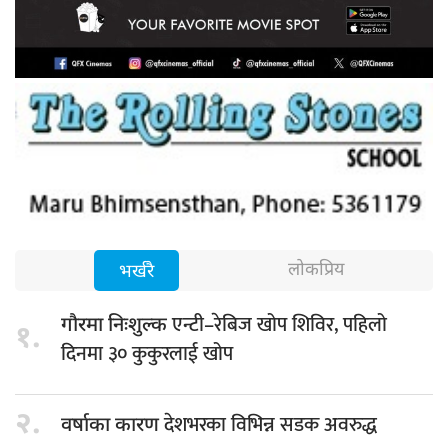
लोकप्रिय
भर्खरै
एन्टी–रेबिज खोप शिविर, पहिलो
गौरमा निःशुल्क
१.
दिनमा ३० कुकुरलाई खोप
२.
देशभरका विभिन्न सडक अवरुद्ध
वर्षाका कारण