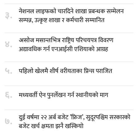
चारदिने शाखा प्रबन्धक सम्मेलन
नेशनल लाइफको
३.
सम्पन्न, उत्कृष्ट शाखा र कर्मचारी सम्मानित
राष्ट्रिय परिचयपत्र विवरण
असोज मसान्तभित्र
४.
अद्यावधिक गर्न एनआईसी एशियाको आग्रह
५.
शीर्ष वरीयताका प्रिन्स पराजित
पहिलो खेलमै
६.
पुनर्लेखन गर्न स्थानीयको माग
मध्यवर्ती ऐन
२२ अर्ब बजेट ’फ्रिज’, सुदूरपश्चिम सरकारको
दुई वर्षमा
७.
बजेट खर्च क्षमता झनै खस्कियो