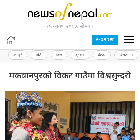
२५ श्रावण २०८३, सोमबार
e-paper
काभ्रे
डोटी
पर्वत
बुटवल
बैतडी
विराटनगर
मकवानपुरको विकट गाउँमा विश्वसुन्दरी