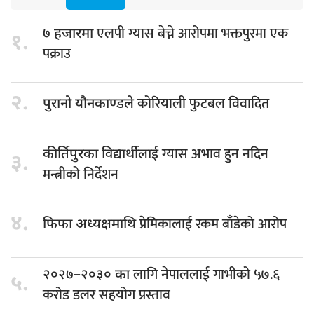
एलपी ग्यास बेच्ने आरोपमा भक्तपुरमा एक
७ हजारमा
१.
पक्राउ
२.
कोरियाली फुटबल विवादित
पुरानो यौनकाण्डले
ग्यास अभाव हुन नदिन
कीर्तिपुरका विद्यार्थीलाई
३.
मन्त्रीको निर्देशन
४.
प्रेमिकालाई रकम बाँडेको आरोप
फिफा अध्यक्षमाथि
लागि नेपाललाई गाभीको ५७.६
२०२७–२०३० का
५.
करोड डलर सहयोग प्रस्ताव