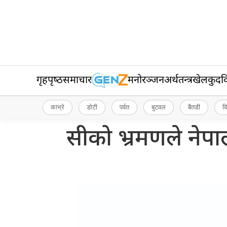
गृहपृष्‍ठ
समाचार
मनोरञ्जन
अर्थतन्त्र
खेलकुद
व
काभ्रे
डोटी
पर्वत
बुटवल
बैतडी
व
सीको भ्रमणले ने