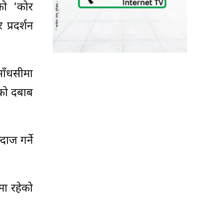
को ‘कोर
प्रदर्शन
साँधसीमा
मको दबाब
ाज गर्ने
वमा रहेको