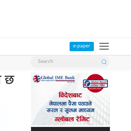
e-paper
ो छ