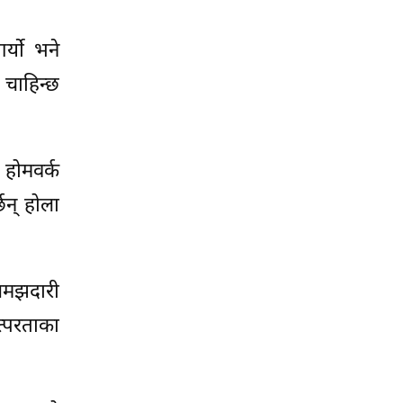
र्यो भने
चाहिन्छ
 होमवर्क
्छन् होला
 समझदारी
त्परताका