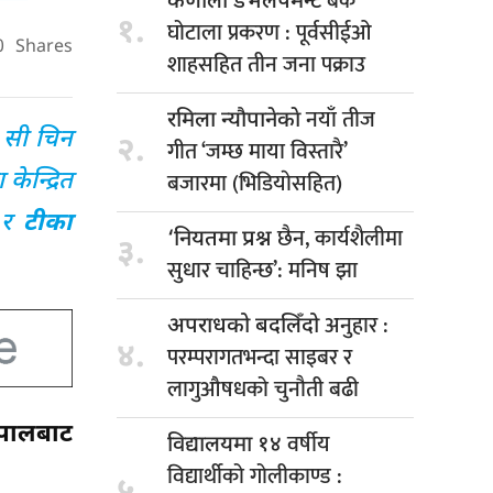
बैंक
कर्णाली डेभलपमेन्ट
१.
घोटाला प्रकरण : पूर्वसीईओ
0
Shares
शाहसहित तीन जना पक्राउ
नयाँ तीज
रमिला न्यौपानेकाे
ि सी चिन
२.
गीत ‘जम्छ माया विस्तारै’
बजारमा (भिडियाेसहित)
केन्द्रित
र
टीका
छैन, कार्यशैलीमा
‘नियतमा प्रश्न
३.
सुधार चाहिन्छ’: मनिष झा
अनुहार :
अपराधको बदलिँदो
४.
परम्परागतभन्दा साइबर र
लागुऔषधको चुनौती बढी
ेपालबाट
वर्षीय
विद्यालयमा १४
विद्यार्थीको गोलीकाण्ड :
५.