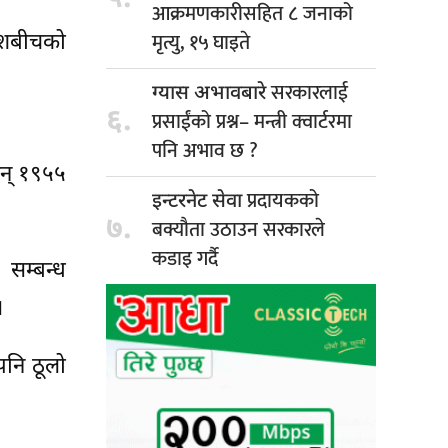
आक्रमणकारीसहित ८ जनाको
मृत्यु, १५ घाइते
ेशबीचको
सरकारलाई
ग्यास अभावबारे
६.
प्रसाईंको प्रश्न– मन्त्री क्वार्टरमा
पनि अभाव छ ?
सन् १९५५
प्रदायकको
इन्टरनेट सेवा
७.
बक्यौता उठाउन सरकारले
कडाइ गर्दै
 सम्बन्ध
।
पनि ठूलो