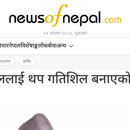
२२ श्रावण २०८३, शुक्रबार
िचार
नेपाल
विशेषाङ्क
लोकसेवा
अन्य
िराटनगर
हेटौँडा
पाललाई थप गतिशिल बनाएक