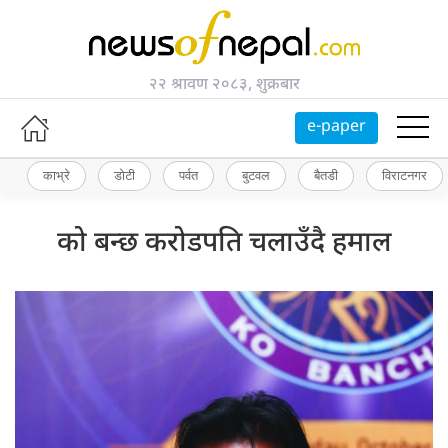
२२ श्रावण २०८३, शुक्रबार
e-paper
काभ्रे
डोटी
पर्वत
बुटवल
बैतडी
विराटनगर
को बन्छ करोडपति चलाउँदै हमाल