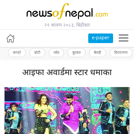
२१ श्रावण २०८३, बिहीबार
e-paper
काभ्रे
डोटी
पर्वत
बुटवल
बैतडी
विराटनगर
आइफा अवार्डमा स्टार धमाका