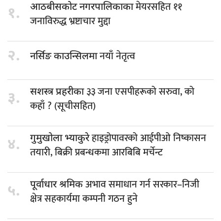
मेयरसहित ११
आठबीसकोट नगरपालिकाका
१.
जनाविरुद्ध भ्रष्टाचार मुद्दा
२.
नयाँ नेतृत्व
नर्सिङ काउन्सिलमा
३३ जना एसपीहरूको सरुवा, को
सशस्त्र प्रहरीका
३.
कहाँ ? (सूचीसहित)
हाइड्रोपावरको आईपीओ निष्कासन
गुमुखोला भ्याकुरे
४.
तयारी, बिक्री प्रबन्धकमा आरबिबि मर्चेन्ट
अभाव समाधान गर्न सरकार–निजी
पूर्वाधार श्रमिक
५.
क्षेत्र सहकार्यमा कम्पनी गठन हुने