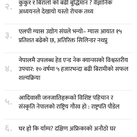
बिरालो को बढी बुद्धिमान ? वैज्ञानिक
कुकुर र
२.
अध्ययनले देखायो यस्तो रोचक तथ्य
उद्योग संघले भन्यो– ग्यास आयात १५
एलपी ग्यास
३.
प्रतिशत बढेको छ, अतिरिक्त सिलिन्डर नथप्नु
हेड एन्ड नेक क्यान्सरको विश्वस्तरीय
नेपालमै उपलब्ध
४.
उपचार: १० वर्षमा ५ हजारभन्दा बढी बिरामीको सफल
शल्यक्रिया
विशिष्ट पहिचान र
आदिवासी जनजातिहरूको
५.
संस्कृति नेपालको राष्ट्रिय गौरव हो : राष्ट्रपति पौडेल
६.
कि र्याम्प? दक्षिण अफ्रिकाको अनौठो घर
घर हो