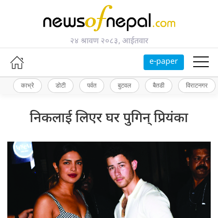
२४ श्रावण २०८३, आईतवार
e-paper
काभ्रे
डोटी
पर्वत
बुटवल
बैतडी
विराटनगर
निकलाई लिएर घर पुगिन् प्रियंका