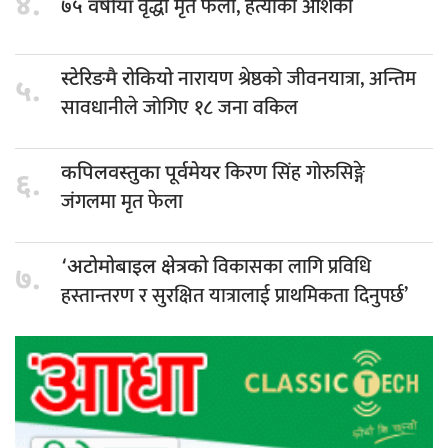
४.
वृद्धा मृत फेला, हत्याको आशंका
७५ वर्षीया
नारायण श्रेष्ठको जीवनयात्रा, अन्तिम
स्टेरिङमै रोकियो
५.
सावधानीले जोगिए १८ जना वकिल
किरण सिंह गोरुसिङ्गे
कपिलवस्तुका पूर्वमेयर
६.
जंगलमा मृत फेला
विकासका लागि प्रविधि
‘अटोमोबाइल क्षेत्रको
७.
हस्तान्तरण र सुरक्षित यात्रालाई प्राथमिकता दिनुपर्छ’