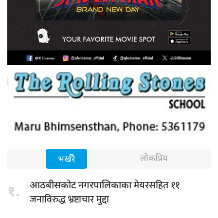
लोकप्रिय
भर्खरै
मेयरसहित ११
आठबीसकोट नगरपालिकाका
१.
जनाविरुद्ध भ्रष्टाचार मुद्दा