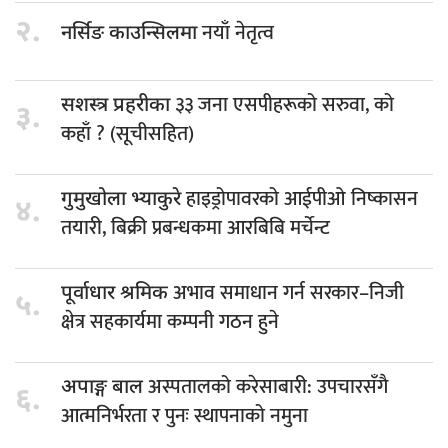
२.
नयाँ नेतृत्व
नर्सिङ काउन्सिलमा
३३ जना एसपीहरूको सरुवा, को
सशस्त्र प्रहरीका
३.
कहाँ ? (सूचीसहित)
हाइड्रोपावरको आईपीओ निष्कासन
गुमुखोला भ्याकुरे
४.
तयारी, बिक्री प्रबन्धकमा आरबिबि मर्चेन्ट
अभाव समाधान गर्न सरकार–निजी
पूर्वाधार श्रमिक
५.
क्षेत्र सहकार्यमा कम्पनी गठन हुने
अस्पतालको करेसाबारी: उपचारसँगै
अपाङ्ग बाल
६.
आत्मनिर्भरता र पुनः स्थापनाको नमुना