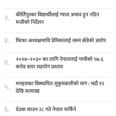
ग्यास अभाव हुन नदिन
कीर्तिपुरका विद्यार्थीलाई
२.
मन्त्रीको निर्देशन
३.
प्रेमिकालाई रकम बाँडेको आरोप
फिफा अध्यक्षमाथि
लागि नेपाललाई गाभीको ५७.६
२०२७–२०३० का
४.
करोड डलर सहयोग प्रस्ताव
सुकुमबासीको माग : भदौ १२
मनहराका विस्थापित
५.
देखि सत्याग्रह
६.
२८ गते नेपाल फर्किने
देउवा साउन