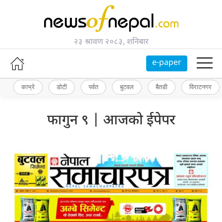
२३ श्रावण २०८३, शनिबार
e-paper
काभ्रे
डोटी
पर्वत
बुटवल
बैतडी
विराटनगर
फागुन ९ | आजको ईपेपर