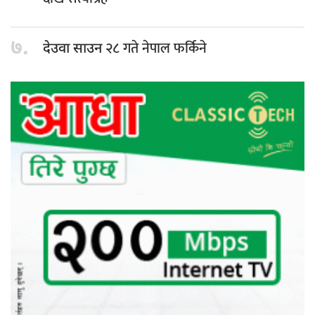
७.
२८ गते नेपाल फर्किने
देउवा साउन