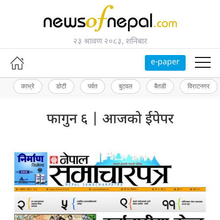
२३ श्रावण २०८३, शनिबार
e-paper
काभ्रे
डोटी
पर्वत
बुटवल
बैतडी
विराटनगर
फागुन ६ | आजको ईपेपर