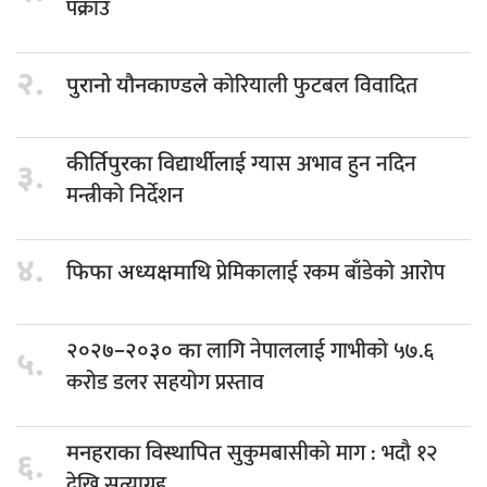
पक्राउ
२.
कोरियाली फुटबल विवादित
पुरानो यौनकाण्डले
ग्यास अभाव हुन नदिन
कीर्तिपुरका विद्यार्थीलाई
३.
मन्त्रीको निर्देशन
४.
प्रेमिकालाई रकम बाँडेको आरोप
फिफा अध्यक्षमाथि
लागि नेपाललाई गाभीको ५७.६
२०२७–२०३० का
५.
करोड डलर सहयोग प्रस्ताव
सुकुमबासीको माग : भदौ १२
मनहराका विस्थापित
६.
देखि सत्याग्रह