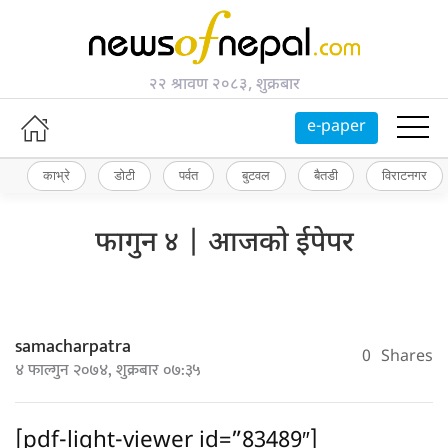
२२ श्रावण २०८३, शुक्रबार
e-paper
काभ्रे
डोटी
पर्वत
बुटवल
बैतडी
विराटनगर
फागुन ४ | आजको ईपेपर
samacharpatra
0
Shares
४ फाल्गुन २०७४, शुक्रबार ०७:३५
[pdf-light-viewer id=”83489″]