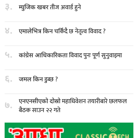
३.
तीज अवार्ड हुने
म्युजिक खबर
४.
चर्किंदै छ नेतृत्व विवाद ?
एमालेभित्र किन
५.
विवाद पुनः पूर्ण सुनुवाइमा
कांग्रेस आधिकारिकता
६.
डुब्छ ?
जमल किन
महाधिवेशन तयारीबारे छलफल
एनएनसीएको दोस्रो
७.
बैठक साउन २२ गते