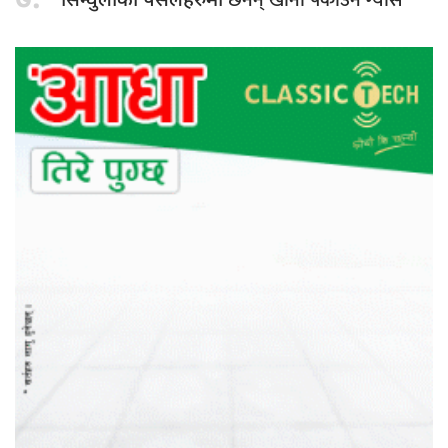
७.
छैनन् खाना पकाउने ग्यास
सिन्धुलीका पसलहरुमा