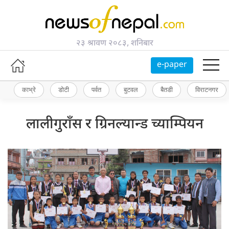
२३ श्रावण २०८३, शनिबार
e-paper
काभ्रे
डोटी
पर्वत
बुटवल
बैतडी
विराटनगर
लालीगुराँस र ग्रिनल्यान्ड च्याम्पियन