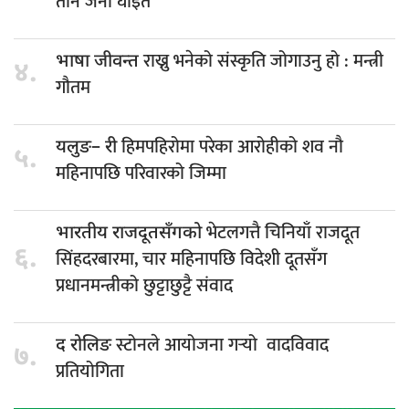
तीन जना घाइते
राख्नु भनेको संस्कृति जोगाउनु हो : मन्त्री
भाषा जीवन्त
४.
गौतम
हिमपहिरोमा परेका आरोहीको शव नौ
यलुङ– री
५.
महिनापछि परिवारको जिम्मा
भेटलगत्तै चिनियाँ राजदूत
भारतीय राजदूतसँगको
६.
सिंहदरबारमा, चार महिनापछि विदेशी दूतसँग
प्रधानमन्त्रीको छुट्टाछुट्टै संवाद
स्टोनले आयोजना गर्‍यो वादविवाद
द रोलिङ
७.
प्रतियोगिता