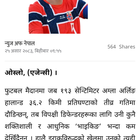
न्युज अफ नेपाल
564
Shares
२५ असार २०८३, बिहीबार ०९:५५
ओस्लो, (एजेन्सी) ।
फुटबल मैदानमा जब १९३ सेन्टिमिटर अग्ला अर्लिङ
हालान्ड ३६.२ किमी प्रतिघण्टाको तीव्र गतिमा
दौडिन्छन्, तब विपक्षी डिफेन्डरहरूका लागि उनी कुनै
शक्तिशाली र आधुनिक ‘भाइकिङ’ भन्दा कम
देखिँदैनन् । हालै इराकविरुद्धको खेलमा उनको त्यही