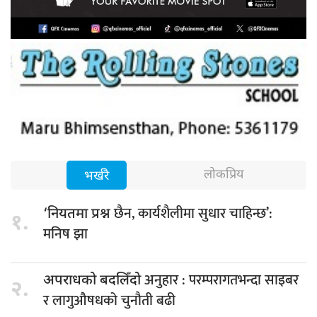
लोकप्रिय
भर्खरै
छैन, कार्यशैलीमा सुधार चाहिन्छ’:
‘नियतमा प्रश्न
१.
मनिष झा
अनुहार : परम्परागतभन्दा साइबर
अपराधको बदलिँदो
२.
र लागुऔषधको चुनौती बढी