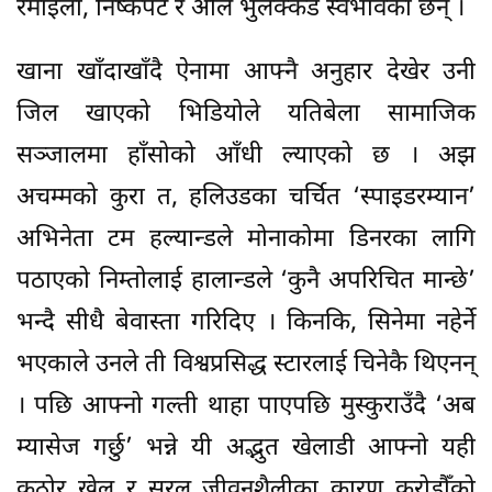
रमाइला, निष्कपट र अलि भुलक्कड स्वभावका छन् ।
खाना खाँदाखाँदै ऐनामा आफ्नै अनुहार देखेर उनी
जिल खाएको भिडियोले यतिबेला सामाजिक
सञ्जालमा हाँसोको आँधी ल्याएको छ । अझ
अचम्मको कुरा त, हलिउडका चर्चित ‘स्पाइडरम्यान’
अभिनेता टम हल्यान्डले मोनाकोमा डिनरका लागि
पठाएको निम्तोलाई हालान्डले ‘कुनै अपरिचित मान्छे’
भन्दै सीधै बेवास्ता गरिदिए । किनकि, सिनेमा नहेर्ने
भएकाले उनले ती विश्वप्रसिद्ध स्टारलाई चिनेकै थिएनन्
। पछि आफ्नो गल्ती थाहा पाएपछि मुस्कुराउँदै ‘अब
म्यासेज गर्छु’ भन्ने यी अद्भुत खेलाडी आफ्नो यही
कठोर खेल र सरल जीवनशैलीका कारण करोडौँको