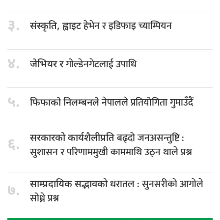
३.
हेभेन र इडिफाइ च्याम्पियन
संस्कृति, ह्वाइट
४.
गोल्डेनगेटलाई उपाधि
जेभियर र
५.
नेपालले प्रतियोगिता गुमाउँदैं
फिफाको निलम्बनले
बढ्दो जनअसन्तुष्टि :
सरकारको कार्यशैलीप्रति
६.
सुशासन र परिणाममुखी काममाथि उठ्न थाले प्रश्न
धरातल : सुनसरीको आगोले
साम्प्रदायिक सद्भावको
७.
सोध्ने प्रश्न