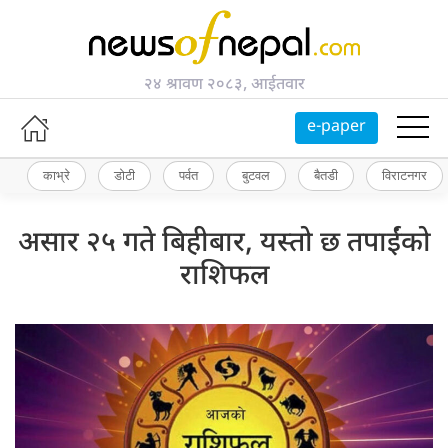
२४ श्रावण २०८३, आईतवार
e-paper
काभ्रे
डोटी
पर्वत
बुटवल
बैतडी
विराटनगर
असार २५ गते बिहीबार, यस्तो छ तपाईंको
राशिफल