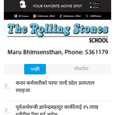
लोकप्रिय
भर्खरै
भरमा चल्दै प्रदेश अस्पताल
करार कर्मचारीको
१.
स्याङ्जा
कार्कीलाई १५ लाख
पूर्वअर्थमन्त्री ज्ञानेन्द्रबहादुर
२.
धरौटीमा रिहा गर्न आदेश