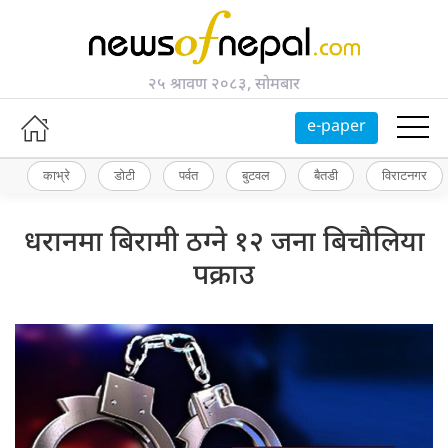
२५ श्रावण २०८३, सोमबार
e-paper
काभ्रे
डोटी
पर्वत
बुटवल
बैतडी
विराटनगर
धरानमा बिरामी ठग्ने १२ जना बिचौलिया
पक्राउ