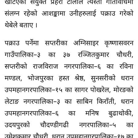
खटिएको संयुक्त प्रहरी टोलीले त्यस्ता गतिविधिमा
संलग्न रहेको आशङ्कामा उनीहरुलाई पक्राउ गरेको
थेबेले बताए ।
पक्राउ पर्नेमा सप्तरीका अग्निसाइर कृष्णासवरन
गाउँपालिका–३ का ३७ रञ्जितकुमार चौधरी,
सप्तरीको राजविराज नगरपालिका–६ का रविना
मण्डल, भोजपुरका हस्त श्रेष्ठ, सुनसरीको धरान
उपमहानगरपालिका–१५ का सागर पोखरेल, मोरङको
लेटाङ नगरपालिका–३ का साबिन किराँती, धरान
उपमहानगरपालिका–६ का मनिष बुढाथोकी,
उदयपुरको चौदण्डीगढी नगरपालिका–५ का
उमेशकुमार चौधरी, धरान उपमहानगरपालिका–१७ का