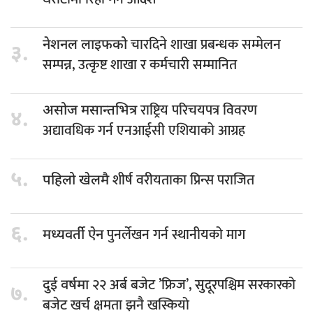
चारदिने शाखा प्रबन्धक सम्मेलन
नेशनल लाइफको
३.
सम्पन्न, उत्कृष्ट शाखा र कर्मचारी सम्मानित
राष्ट्रिय परिचयपत्र विवरण
असोज मसान्तभित्र
४.
अद्यावधिक गर्न एनआईसी एशियाको आग्रह
५.
शीर्ष वरीयताका प्रिन्स पराजित
पहिलो खेलमै
६.
पुनर्लेखन गर्न स्थानीयको माग
मध्यवर्ती ऐन
२२ अर्ब बजेट ’फ्रिज’, सुदूरपश्चिम सरकारको
दुई वर्षमा
७.
बजेट खर्च क्षमता झनै खस्कियो