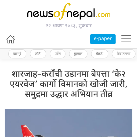
२२ श्रावण २०८३, शुक्रबार
e-paper
काभ्रे
डोटी
पर्वत
बुटवल
बैतडी
विराटनगर
शारजाह–कराँची उडानमा बेपत्ता ‘के२
एयरवेज’ कार्गो विमानको खोजी जारी,
समुद्रमा उद्धार अभियान तीव्र