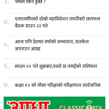
३.
डुब्छ ?
जमल किन
महाधिवेशन तयारीबारे छलफल
एनएनसीएको दोस्रो
४.
बैठक साउन २२ गते
देशभर वर्षाको सम्भावना, सतर्कता
आज पनि
५.
अपनाउन आग्रह
६.
गते शुक्रबार,यस्तो छ तपाईंको राशिफल
साउन २२
७.
को मौका परीक्षाको परीक्षाफल सार्वजनिक
कक्षा १२