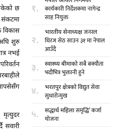
निगमको
नेपाल आयल
१.
कार्यकारी निर्देशकमा नागेन्द्र
इसकेको छ
साह नियुक्त
ा संकटमा
िक विकास
जनरल
भारतीय सेनाध्यक्ष
२.
धिरज सेठ साउन ३१ मा नेपाल
अघि शुरु
आउँदै
ात्र नभई
सबै बक्यौता
परिवर्तन
स्वास्थ्य बीमाको
३.
भदौभित्र भुक्तानी हुने
ारबाहीले
विद्युत सेवा
ापसेसँग
भरतपुर क्षेत्रको
४.
सुधारोन्मुख
समृद्धि’ कर्जा
सद्धार्थ महिला
५.
ृत्युदर
योजना
ै सवारी