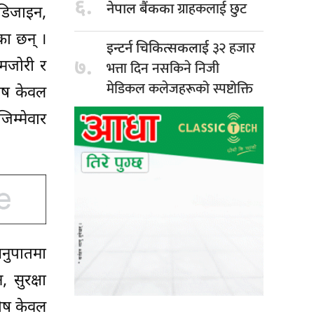
६.
ग्राहकलाई छुट
नेपाल बैंकका
 डिजाइन,
का छन् ।
३२ हजार
इन्टर्न चिकित्सकलाई
७.
कमजोरी र
भत्ता दिन नसकिने निजी
मेडिकल कलेजहरूको स्पष्टोक्ति
दोष केवल
िम्मेवार
नुपातमा
 सुरक्षा
दोष केवल