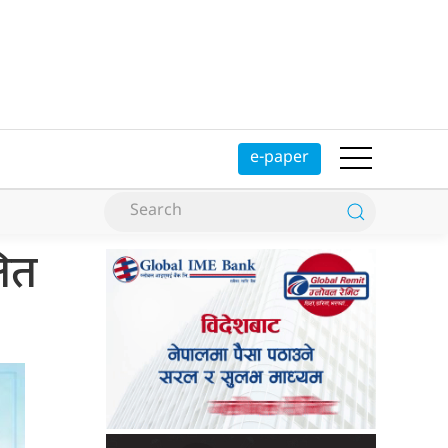
e-paper
ित