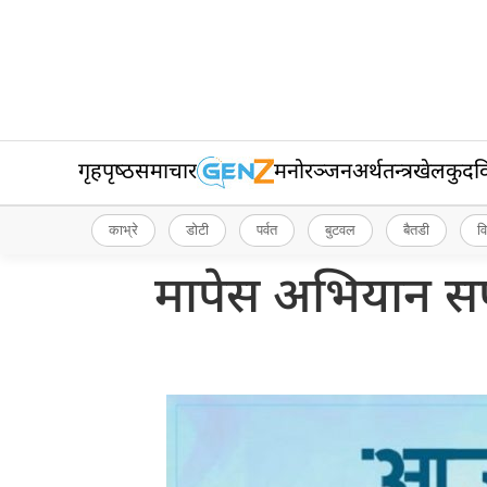
गृहपृष्‍ठ
समाचार
मनोरञ्जन
अर्थतन्त्र
खेलकुद
व
काभ्रे
डोटी
पर्वत
बुटवल
बैतडी
व
मापेस अभियान स