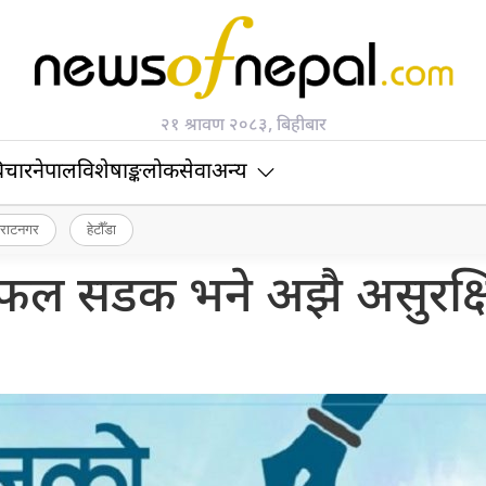
२१ श्रावण २०८३, बिहीबार
िचार
नेपाल
विशेषाङ्क
लोकसेवा
अन्य
िराटनगर
हेटौँडा
फल सडक भने अझै असुरक्ष