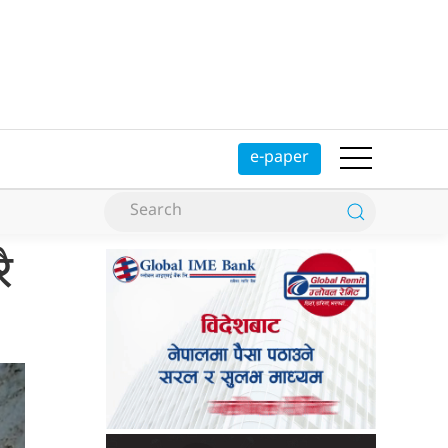
e-paper
ै