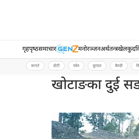
गृहपृष्‍ठ
समाचार
मनोरञ्जन
अर्थतन्त्र
खेलकुद
व
काभ्रे
डोटी
पर्वत
बुटवल
बैतडी
व
खोटाङका दुई सड