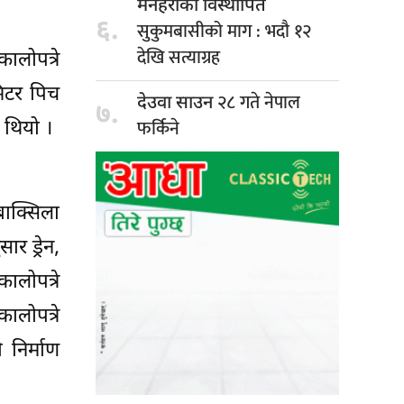
मनहराका विस्थापित
६.
सुकुमबासीको माग : भदौ १२
देखि सत्याग्रह
लोपत्रे
मिटर पिच
२८ गते नेपाल
देउवा साउन
७.
फर्किने
 थियो ।
बाक्सिला
र ड्रेन,
लोपत्रे
ालोपत्रे
निर्माण