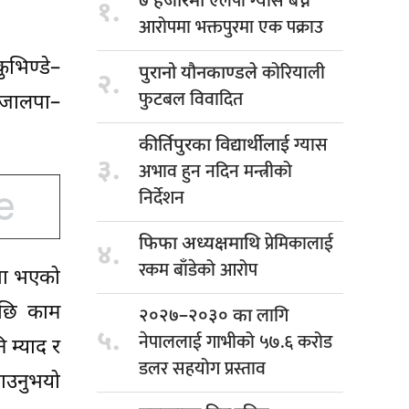
एलपी ग्यास बेच्ने
७ हजारमा
१.
आरोपमा भक्तपुरमा एक पक्राउ
ुभिण्डे–
कोरियाली
पुरानो यौनकाण्डले
२.
फुटबल विवादित
ङ–जालपा–
ग्यास
कीर्तिपुरका विद्यार्थीलाई
३.
अभाव हुन नदिन मन्त्रीको
निर्देशन
प्रेमिकालाई
फिफा अध्यक्षमाथि
४.
रकम बाँडेको आरोप
ौता भएको
पछि काम
लागि
२०२७–२०३० का
५.
नेपाललाई गाभीको ५७.६ करोड
 म्याद र
डलर सहयोग प्रस्ताव
ाउनुभयो