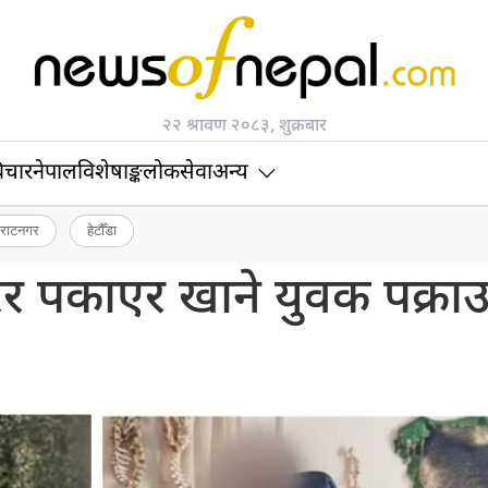
२२ श्रावण २०८३, शुक्रबार
िचार
नेपाल
विशेषाङ्क
लोकसेवा
अन्य
िराटनगर
हेटौँडा
ेर पकाएर खाने युवक पक्रा