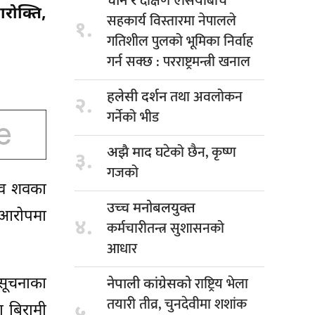
दक्षिण एसियाबीच
चीन र
रोक्ति,
सहकार्य विस्तारमा नेपालले
१.
गतिशील पुलको भूमिका निर्वाह
गर्न सक्छ : परराष्ट्रमन्त्री खनाल
तथा अवलोकन
हलेसी दर्शन
२.
गर्नेको भीड
घटेको छैन, कृष्ण
अझै माद
३.
गजको
ानव शवका
उच्च मनोबलयुक्त
 आरोपमा
४.
कर्मचारीतन्त्र सुशासनको
आधार
राष्ट्रिय भेला
 सूचनाका
नेपाली कांग्रेसको
तयारी तीव्र, चुनदेवीमा शशांक
ा बिरामी
५.