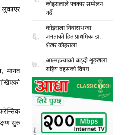
कोइरालाले पत्रकार सम्मेलन
ा लुकाएर
गदैँ
कोइराला निवासभन्दा
६.
जनताको हित प्राथमिकः डा.
शेखर कोइराला
शृङ्खला
आत्महत्याको बढ्दो
७.
राष्ट्रिय बहसको विषय
ात, मानव
 राखिएको
फरेन्सिक
्षण सुरु