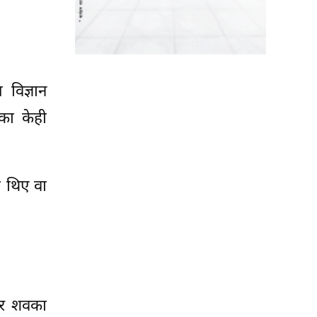
 विज्ञान
का केही
ा थिए वा
नेर शवका