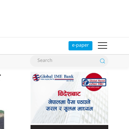
e-paper
उ