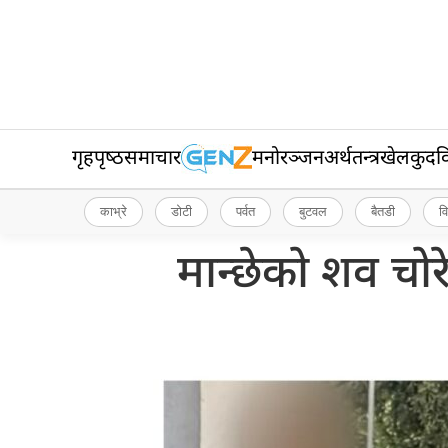
गृहपृष्‍ठ
समाचार
मनोरञ्जन
अर्थतन्त्र
खेलकुद
व
काभ्रे
डोटी
पर्वत
बुटवल
बैतडी
व
मान्छेको शव चोर