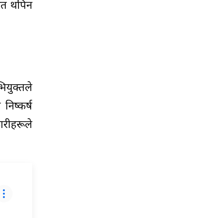
ेत थपिन
ियुक्तले
निष्कर्ष
ारीहरूले